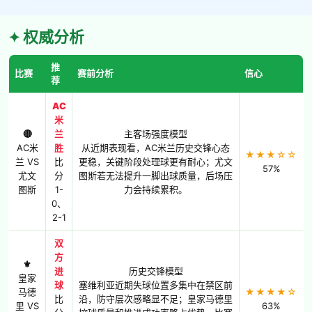
权威分析
推
比赛
赛前分析
信心
荐
AC
米
🔴
兰
主客场强度模型
AC米
胜
从近期表现看，AC米兰历史交锋心态
★★★☆☆
兰 VS
比
更稳，关键阶段处理球更有耐心；尤文
57%
尤文
分
图斯若无法提升一脚出球质量，后场压
图斯
1-
力会持续累积。
0、
2-1
双
方
⚜
进
历史交锋模型
皇家
球
塞维利亚近期失球位置多集中在禁区前
马德
★★★★☆
比
沿，防守层次感略显不足；皇家马德里
里 VS
63%