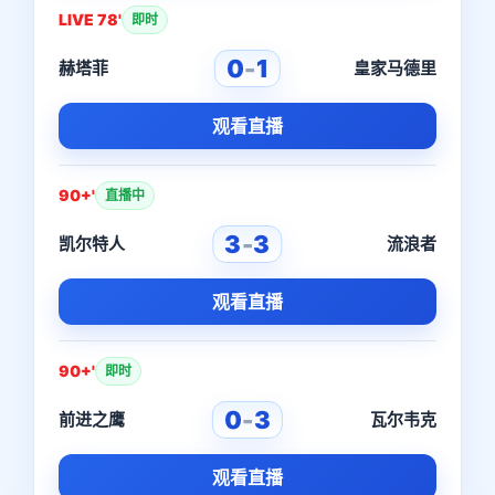
LIVE 78'
即时
0
-
1
赫塔菲
皇家马德里
观看直播
90+'
直播中
3
-
3
凯尔特人
流浪者
观看直播
90+'
即时
0
-
3
前进之鹰
瓦尔韦克
观看直播