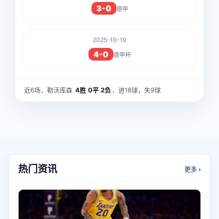
3-0
德甲
2025-10-19
4-0
德甲杯
近6场，勒沃库森
4胜
0平
2负
，进18球，失9球
热门资讯
更多 ›