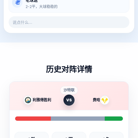
老球迷
老
2-2平，大球稳稳的
说点什么...
历史对阵详情
沙特联
利雅得胜利
VS
费哈