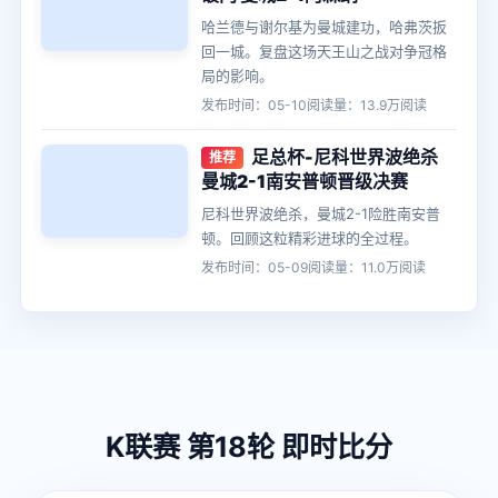
哈兰德与谢尔基为曼城建功，哈弗茨扳
回一城。复盘这场天王山之战对争冠格
局的影响。
发布时间：05-10
阅读量：13.9万阅读
足总杯-尼科世界波绝杀
推荐
曼城2-1南安普顿晋级决赛
尼科世界波绝杀，曼城2-1险胜南安普
顿。回顾这粒精彩进球的全过程。
发布时间：05-09
阅读量：11.0万阅读
K联赛 第18轮 即时比分