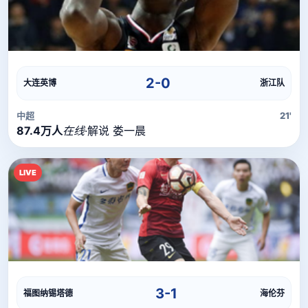
直播流
直播信号正在加载中，请稍候...
2-0
大连英博
浙江队
中超
21'
87.4万人
在线
·
解说 娄一晨
LIVE
直播流
直播信号正在加载中，请稍候...
3-1
福图纳锡塔德
海伦芬