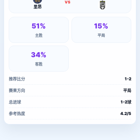
VS
里昂
51%
15%
主胜
平局
34%
客胜
推荐比分
1-2
赛果方向
平局
总进球
1-2球
参考热度
4.2/5