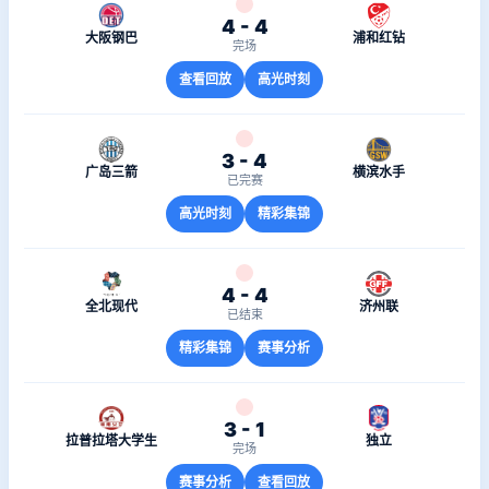
4 - 4
大阪钢巴
浦和红钻
完场
查看回放
高光时刻
3 - 4
广岛三箭
横滨水手
已完赛
高光时刻
精彩集锦
4 - 4
全北现代
济州联
已结束
精彩集锦
赛事分析
3 - 1
拉普拉塔大学生
独立
完场
赛事分析
查看回放