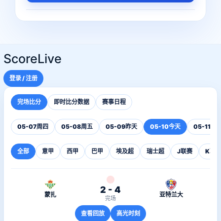
ScoreLive
登录 / 注册
完场比分
即时比分数据
赛事日程
05-07
周四
05-08
周五
05-09
昨天
05-10
今天
05-11
明
全部
意甲
西甲
巴甲
埃及超
瑞士超
J联赛
K联
2 - 4
蒙扎
亚特兰大
完场
查看回放
高光时刻