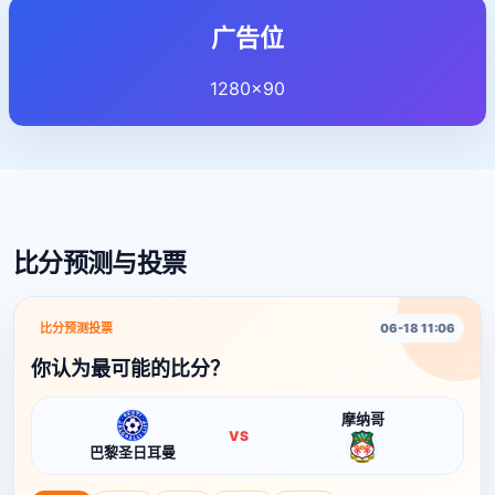
广告位
1280×90
比分预测与投票
比分预测投票
06-18 11:06
你认为最可能的比分？
摩纳哥
VS
巴黎圣日耳曼